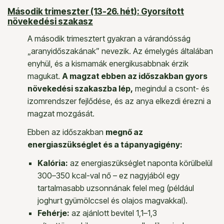
Második trimeszter (13-26. hét): Gyorsított
növekedési szakasz
A második trimesztert gyakran a várandósság
„aranyidőszakának” nevezik. Az émelygés általában
enyhül, és a kismamák energikusabbnak érzik
magukat.
A magzat ebben az időszakban gyors
növekedési szakaszba lép,
megindul a csont- és
izomrendszer fejlődése, és az anya elkezdi érezni a
magzat mozgását.
Ebben az időszakban
megnő az
energiaszükséglet és a tápanyagigény:
Kalória:
az energiaszükséglet naponta körülbelül
300–350 kcal-val nő – ez nagyjából egy
tartalmasabb uzsonnának felel meg (például
joghurt gyümölccsel és olajos magvakkal).
Fehérje:
az ajánlott bevitel 1,1–1,3