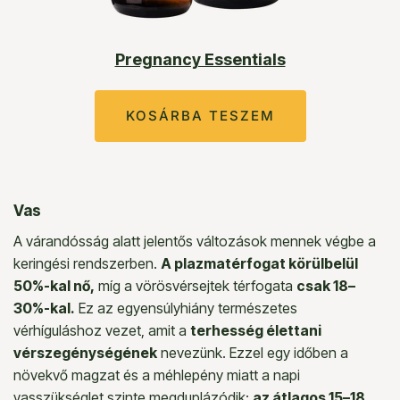
Pregnancy Essentials
Vas
A várandósság alatt jelentős változások mennek végbe a
keringési rendszerben.
A plazmatérfogat körülbelül
50%-kal nő,
míg a vörösvérsejtek térfogata
csak 18–
30%-kal.
Ez az egyensúlyhiány természetes
vérhíguláshoz vezet, amit a
terhesség élettani
vérszegénységének
nevezünk. Ezzel egy időben a
növekvő magzat és a méhlepény miatt a napi
vasszükséglet szinte megduplázódik:
az átlagos 15–18