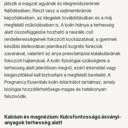
játszik a magzat agyának és idegrendszerének
fejlődésében. Részt vesz a sejtmembránok
képződésében, az idegjelek továbbításában és a máj
megfelelő működésében is. A kolin hiánya a terhesség
alatt összefüggésbe hozható a neurális cső
rendellenességeinek fokozott kockázatával, a gyermek
későbbi életkorában jelentkező kognitív funkciók
zavaraival, valamint az anya preeclampsia kialakulásának
fokozott hajlamával. A kolin fiziológiai szükséglete a
terhesség alatt jelentősen megnő, ezért étrenddel vagy
kiegészítőkkel kell biztosítani a megfelelő bevitelét. A
Pregnancy Essentials kolin-bitartrátot tartalmaz, amely
biológiai hozzáférhetősége magas és hatékonyan
felszívódik.
Kalcium és magnézium: Kulcsfontosságú ásványi-
anyagok terhesség alatt