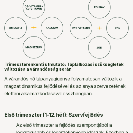
Trimeszterenkénti útmutató: Táplálkozási szükségletek
változása a várandósság során
A várandós nő tápanyagigénye folyamatosan változik a
magzat dinamikus fejlődésével és az anya szervezetének
élettani alkalmazkodásával összhangban.
Első trimeszter (1-12. hét): Szervfejlődés
Az első trimeszter a fejlődés szempontjából a
legkritikusabb és legérzékenyebb időszak. Ezekben a