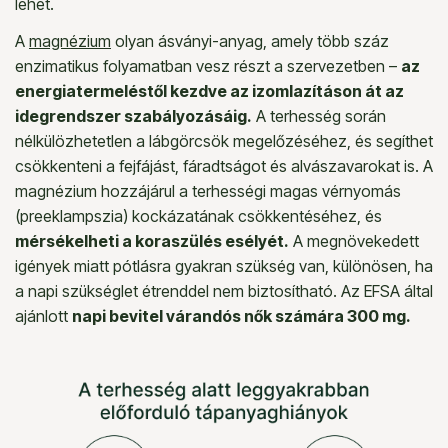
lehet.
A
magnézium
olyan ásványi-anyag, amely több száz
enzimatikus folyamatban vesz részt a szervezetben –
az
energiatermeléstől kezdve az izomlazításon át az
idegrendszer szabályozásáig.
A terhesség során
nélkülözhetetlen a lábgörcsök megelőzéséhez, és segíthet
csökkenteni a fejfájást, fáradtságot és alvászavarokat is. A
magnézium hozzájárul a terhességi magas vérnyomás
(preeklampszia) kockázatának csökkentéséhez, és
mérsékelheti a koraszülés esélyét.
A megnövekedett
igények miatt pótlásra gyakran szükség van, különösen, ha
a napi szükséglet étrenddel nem biztosítható. Az EFSA által
ajánlott
napi bevitel várandós nők számára 300 mg.