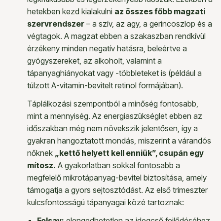
hetekben kezd kialakulni
az összes főbb magzati
szervrendszer
– a szív, az agy, a gerincoszlop és a
végtagok. A magzat ebben a szakaszban rendkívül
érzékeny minden negatív hatásra, beleértve a
gyógyszereket, az alkoholt, valamint a
tápanyaghiányokat vagy -többleteket is (például a
túlzott A-vitamin-bevitelt retinol formájában).
Táplálkozási szempontból a minőség fontosabb,
mint a mennyiség. Az energiaszükséglet ebben az
időszakban még nem növekszik jelentősen, így a
gyakran hangoztatott mondás, miszerint a várandós
nőknek
„kettő helyett kell enniük”, csupán egy
mítosz.
A gyakorlatban sokkal fontosabb a
megfelelő mikrotápanyag-bevitel biztosítása, amely
támogatja a gyors sejtosztódást. Az első trimeszter
kulcsfontosságú tápanyagai közé tartoznak:
Folsav:
elengedhetetlen az idegcső fejlődéséhez