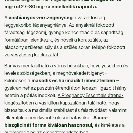
mg-ról 27–30 mg-ra emelkedik naponta.
A
vashiányos vérszegénység
a várandósság
leggyakoribb tápanyaghiánya. Az anyáknál fokozott
fáradtság, légszomj, gyenge koncentráció és sápadtság
formájában jelentkezik, és növeli a koraszülés, az
alacsony születési súly és a szülés során fellépő fokozott
vérveszteség kockázatát.
Bár vas megtalálható a vörös húsokban, hüvelyesekben és
leveles zöldségekben, a megnövekedett igényt –
különösen a
második és harmadik trimeszterben
–
gyakran nehéz pusztán étrendi úton fedezni. Igazolt hiány
esetén a pótlás indokolt.
A Pregnancy Essentials étrend-
kiegészítőben
a vas külön kapszulában található, hogy
biztosítsuk a maximális stabilitást és felszívódást, valamint
elkerüljük a nem kívánt kölcsönhatásokat.
A vas-
biszglicinát forma kiválóan hasznosul,
és kíméletes a
gyomorhoz és az emésztőrendszerhez.