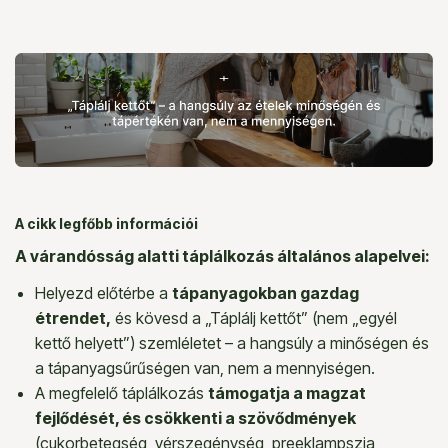
A cikk legfőbb információi
A várandósság alatti táplálkozás általános alapelvei:
Helyezd előtérbe a
tápanyagokban gazdag
étrendet,
és kövesd a „Táplálj kettőt” (nem „egyél
kettő helyett”) szemléletet – a hangsúly a minőségen és
a tápanyagsűrűségen van, nem a mennyiségen.
A megfelelő táplálkozás
támogatja a magzat
fejlődését, és csökkenti a szövődmények
(cukorbetegség, vérszegénység, preeklampszia,