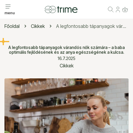
 A TARTALOMRA
Belépé
menu
Főoldal
Cikkek
A legfontosabb tápanyagok várandós nők számára – a baba optimális fejlődésének és az anya egészségének a kulcsa.
A legfontosabb tápanyagok várandós nők számára – a baba
optimális fejlődésének és az anya egészségének a kulcsa.
16.7.2025
Cikkek