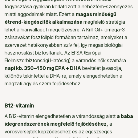
fogyasztása gyakran korlátozott a nehézfém-szennyezés
miatti aggodalmak miatt. Ezért a
magas minőségű
étrend-kiegészítők alkalmazása
megfelelő stratégia
lehet a hiányállapot megelőzésére. A
Krill Oil+
omega-3
zsírsavakat foszfolipid formában tartalmaz, amelyeket a
szervezet hatékonyabban szív fel, így magas biológiai
hasznosulást biztosítanak. Az EFSA (Európai
Élelmiszerbiztonsági Hatóság) a várandós nők számára
napi kb.
350–450 mg EPA + DHA
bevitelét javasolja,
különös tekintettel a DHA-ra, amely elengedhetetlen a
magzati agy és szem fejlődéséhez.
B12-vitamin
A B12-vitamin elengedhetetlen a várandósság alatt
a baba
idegrendszerének megfelelő fejlődéséhez,
a
vörösvérsejtek képződéséhez és az egészséges