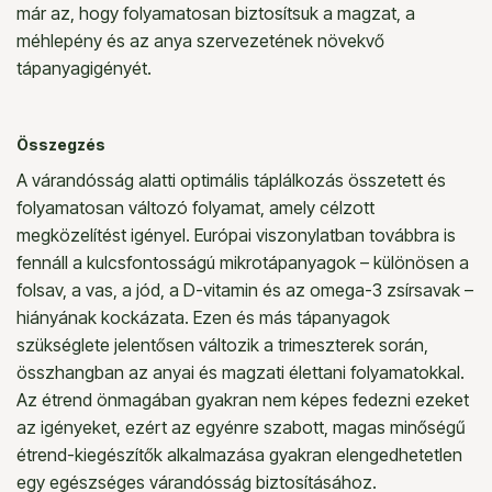
már az, hogy folyamatosan biztosítsuk a magzat, a
méhlepény és az anya szervezetének növekvő
tápanyagigényét.
Összegzés
A várandósság alatti
optimális táplálkozás összetett és
folyamatosan változó folyamat, amely célzott
megközelítést igényel. Európai viszonylatban továbbra is
fennáll a kulcsfontosságú mikrotápanyagok – különösen a
folsav, a vas, a jód, a D-vitamin és az omega-3 zsírsavak –
hiányának kockázata. Ezen és más tápanyagok
szükséglete jelentősen változik a trimeszterek során,
összhangban az anyai és magzati élettani folyamatokkal.
Az étrend önmagában gyakran nem képes fedezni ezeket
az igényeket, ezért az egyénre szabott, magas minőségű
étrend-kiegészítők alkalmazása gyakran elengedhetetlen
egy egészséges várandósság biztosításához.