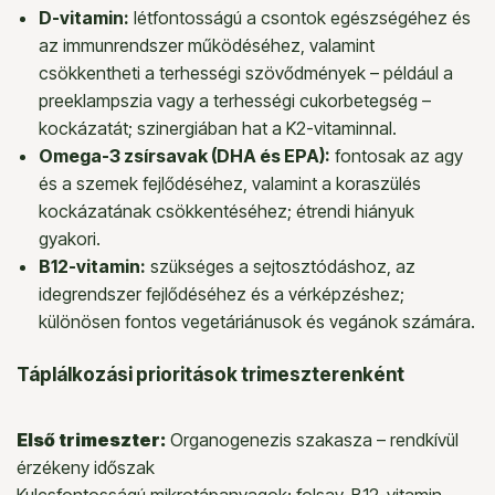
D-vitamin:
létfontosságú a csontok egészségéhez és
az immunrendszer működéséhez, valamint
csökkentheti a terhességi szövődmények – például a
preeklampszia vagy a terhességi cukorbetegség –
kockázatát; szinergiában hat a K2-vitaminnal.
Omega-3 zsírsavak (DHA és EPA):
fontosak az agy
és a szemek fejlődéséhez, valamint a koraszülés
kockázatának csökkentéséhez; étrendi hiányuk
gyakori.
B12-vitamin:
szükséges a sejtosztódáshoz, az
idegrendszer fejlődéséhez és a vérképzéshez;
különösen fontos vegetáriánusok és vegánok számára.
Táplálkozási prioritások trimeszterenként
Első trimeszter:
Organogenezis szakasza – rendkívül
érzékeny időszak
Kulcsfontosságú mikrotápanyagok: folsav, B12-vitamin,