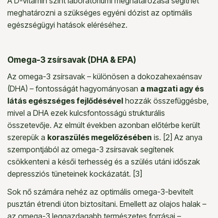
A D-vitamin szint laboratóriumi meghatározása segíthet
meghatározni a szükséges egyéni dózist az optimális
egészségügyi hatások eléréséhez.
Omega-3 zsírsavak (DHA & EPA)
Az omega-3 zsírsavak – különösen a dokozahexaénsav
(DHA) – fontosságát hagyományosan
a magzati agy és
látás egészséges fejlődésével
hozzák összefüggésbe,
mivel a DHA ezek kulcsfontosságú strukturális
összetevője. Az elmúlt években azonban előtérbe került
szerepük a
koraszülés megelőzésében
is. [2] Az anya
szempontjából az omega-3 zsírsavak segítenek
csökkenteni a késői terhesség és a szülés utáni időszak
depressziós tüneteinek kockázatát. [3]
Sok nő számára nehéz az optimális omega-3-bevitelt
pusztán étrendi úton biztosítani. Emellett az olajos halak –
az omega-3 leggazdagabb természetes forrásai –