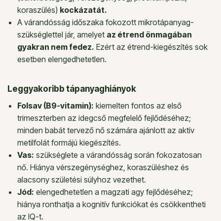
koraszülés)
kockázatát.
A várandósság időszaka fokozott mikrotápanyag-
szükséglettel jár, amelyet
az étrend önmagában
gyakran nem fedez.
Ezért az étrend-kiegészítés sok
esetben elengedhetetlen.
Leggyakoribb tápanyaghiányok
Folsav (B9-vitamin):
kiemelten fontos az első
trimeszterben az idegcső megfelelő fejlődéséhez;
minden babát tervező nő számára ajánlott az aktív
metilfolát formájú kiegészítés.
Vas:
szükséglete a várandósság során fokozatosan
nő. Hiánya vérszegénységhez, koraszüléshez és
alacsony születési súlyhoz vezethet.
Jód:
elengedhetetlen a magzati agy fejlődéséhez;
hiánya ronthatja a kognitív funkciókat és csökkentheti
az IQ-t.