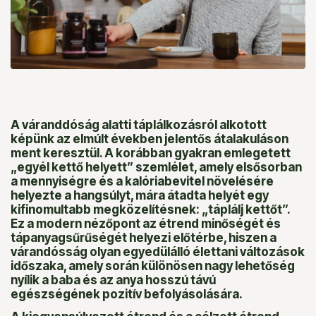
A váranddóság alatti táplálkozásról alkotott
képünk az elmúlt években jelentős átalakuláson
ment keresztül. A korábban gyakran emlegetett
„egyél kettő helyett” szemlélet, amely elsősorban
a mennyiségre és a kalóriabevitel növelésére
helyezte a hangsúlyt, mára átadta helyét egy
kifinomultabb megközelítésnek: „táplálj kettőt”.
Ez a modern nézőpont az étrend minőségét és
tápanyagsűrűségét helyezi előtérbe, hiszen a
várandósság olyan egyedülálló élettani változások
időszaka, amely során különösen nagy lehetőség
nyílik a baba és az anya hosszú távú
egészségének pozitív befolyásolására.