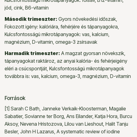
jód, cink, B6-vitamin
Második trimeszter:
Gyors növekedési időszak,
Fokozott igény: kalóriára, fehérjére és tápanyagokra,
Kulcsfontosságú mikrotápanyagok: vas, kalcium,
magnézium, D-vitamin, omega-3 zsírsavak
Harmadik trimeszter:
A magzat gyorsan növekszik,
tápanyagokat raktároz, az anyai kalória- és fehérjeigény
eléri a csúcspontját, Kulcsfontosságú mikrotápanyagok
továbbra is: vas, kalcium, omega-3, magnézium, D-vitamin
Források
[1] Sarah C Bath, Janneke Verkaik-Kloosterman, Magalie
Sabatier, Sovianne ter Borg, Ans Eilander, Katja Hora, Burcu
Aksoy, Nevena Hristozova, Lilou van Lieshout, Halit Tanju
Besler, John H Lazarus, A systematic review of iodine