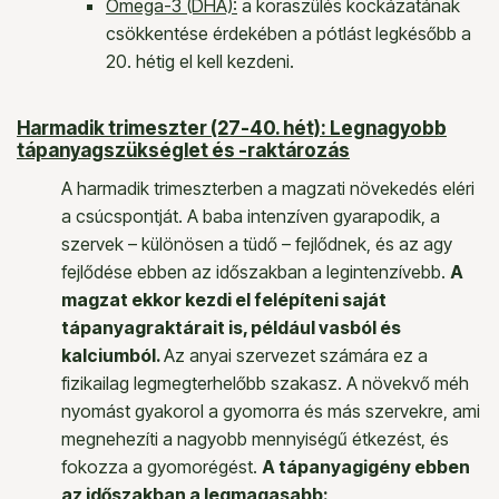
Omega-3 (DHA):
a koraszülés kockázatának
csökkentése érdekében a pótlást legkésőbb a
20. hétig el kell kezdeni.
Harmadik trimeszter (27-40. hét): Legnagyobb
tápanyagszükséglet és -raktározás
A harmadik trimeszterben a magzati növekedés eléri
a csúcspontját. A baba intenzíven gyarapodik, a
szervek – különösen a tüdő – fejlődnek, és az agy
fejlődése ebben az időszakban a legintenzívebb.
A
magzat ekkor kezdi el felépíteni saját
tápanyagraktárait is, például vasból és
kalciumból.
Az anyai szervezet számára ez a
fizikailag legmegterhelőbb szakasz. A növekvő méh
nyomást gyakorol a gyomorra és más szervekre, ami
megnehezíti a nagyobb mennyiségű étkezést, és
fokozza a gyomorégést.
A tápanyagigény ebben
az időszakban a legmagasabb: