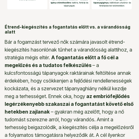
Étrend-kiegészítés a fogantatás előtt vs. a várandósság
alatt
Bár a fogamzást tervező nők számára javasolt étrend-
kiegészítés hasonlónak tűnhet a várandósság alattihoz, a
stratégia mégis eltér.
A fogantatás előtt a fő cél a
megelőzés és a tudatos felkészülés
– a
kulcsfontosságú tápanyagok raktárainak feltöltése annak
érdekében, hogy csökkenjen a fejlődési rendellenességek
kockázata, és a szervezet tápanyaghiány nélkül kezdje
meg a terhességet. Ennek oka, hogy
az embriófejlődés
legérzékenyebb szakaszai a fogantatást követő első
hetekben zajlanak
– gyakran még azelőtt, hogy a nő
tudomást szerezne arról, hogy várandós. Amint a
terhesség beigazolódik, a kiegészítés célja a megelőzésről
a folyamatos támogatásra helyeződik át. A cél ilyenkor