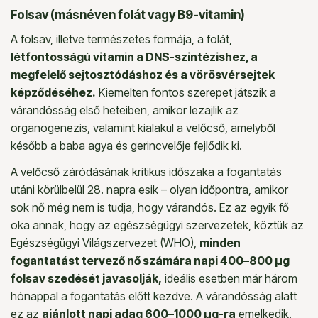
Folsav (másnéven folát vagy B9-vitamin)
A folsav, illetve természetes formája, a folát,
létfontosságú vitamin a DNS-szintézishez, a
megfelelő sejtosztódáshoz és a vörösvérsejtek
képződéséhez.
Kiemelten fontos szerepet játszik a
várandósság első heteiben, amikor lezajlik az
organogenezis, valamint kialakul a velőcső, amelyből
később a baba agya és gerincvelője fejlődik ki.
A velőcső záródásának kritikus időszaka a fogantatás
utáni körülbelül 28. napra esik – olyan időpontra, amikor
sok nő még nem is tudja, hogy várandós. Ez az egyik fő
oka annak, hogy az egészségügyi szervezetek, köztük az
Egészségügyi Világszervezet (WHO),
minden
fogantatást tervező nő számára napi 400–800 µg
folsav szedését javasolják,
ideális esetben már három
hónappal a fogantatás előtt kezdve. A várandósság alatt
ez az
ajánlott napi adag 600–1000 µg-ra
emelkedik.