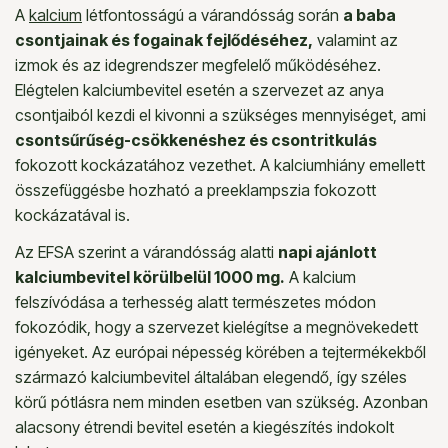
A
kalcium
létfontosságú a várandósság során
a baba
csontjainak és fogainak fejlődéséhez,
valamint az
izmok és az idegrendszer megfelelő működéséhez.
Elégtelen kalciumbevitel esetén a szervezet az anya
csontjaiból kezdi el kivonni a szükséges mennyiséget, ami
csontsűrűség-csökkenéshez és csontritkulás
fokozott kockázatához vezethet. A kalciumhiány emellett
összefüggésbe hozható a preeklampszia fokozott
kockázatával is.
Az EFSA szerint a várandósság alatti
napi ajánlott
kalciumbevitel körülbelül 1000 mg.
A kalcium
felszívódása a terhesség alatt természetes módon
fokozódik, hogy a szervezet kielégítse a megnövekedett
igényeket. Az európai népesség körében a tejtermékekből
származó kalciumbevitel általában elegendő, így széles
körű pótlásra nem minden esetben van szükség. Azonban
alacsony étrendi bevitel esetén a kiegészítés indokolt