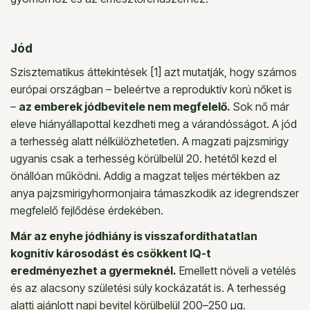
Jód
Szisztematikus áttekintések [1] azt mutatják, hogy számos
európai országban – beleértve a reproduktív korú nőket is
–
az emberek jódbevitele nem megfelelő.
Sok nő már
eleve hiányállapottal kezdheti meg a várandósságot. A jód
a terhesség alatt nélkülözhetetlen. A magzati pajzsmirigy
ugyanis csak a terhesség körülbelül 20. hetétől kezd el
önállóan működni. Addig a magzat teljes mértékben az
anya pajzsmirigyhormonjaira támaszkodik az idegrendszer
megfelelő fejlődése érdekében.
Már az enyhe jódhiány is visszafordíthatatlan
kognitív károsodást és csökkent IQ-t
eredményezhet a gyermeknél.
Emellett növeli a vetélés
és az alacsony születési súly kockázatát is. A terhesség
alatti ajánlott napi bevitel körülbelül 200–250 µg.