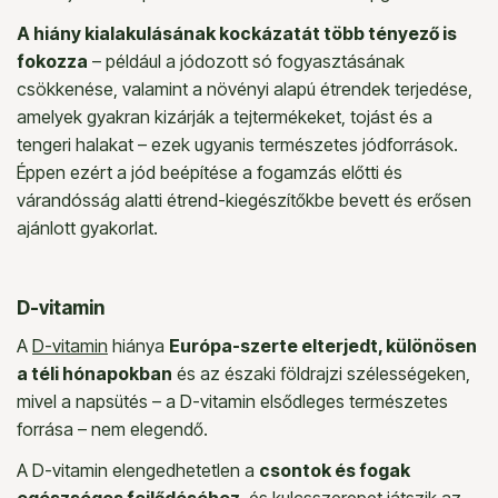
A hiány kialakulásának kockázatát több tényező is
fokozza
– például a jódozott só fogyasztásának
csökkenése, valamint a növényi alapú étrendek terjedése,
amelyek gyakran kizárják a tejtermékeket, tojást és a
tengeri halakat – ezek ugyanis természetes jódforrások.
Éppen ezért a jód beépítése a fogamzás előtti és
várandósság alatti étrend-kiegészítőkbe bevett és erősen
ajánlott gyakorlat.
D-vitamin
A
D-vitamin
hiánya
Európa-szerte elterjedt, különösen
a téli hónapokban
és az északi földrajzi szélességeken,
mivel a napsütés – a D-vitamin elsődleges természetes
forrása – nem elegendő.
A D-vitamin elengedhetetlen a
csontok és fogak
egészséges fejlődéséhez
, és kulcsszerepet játszik az