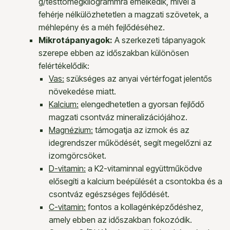
g/testtömegkilogrammra emelkedik, mivel a
fehérje nélkülözhetetlen a magzati szövetek, a
méhlepény és a méh fejlődéséhez.
Mikrotápanyagok:
A szerkezeti tápanyagok
szerepe ebben az időszakban különösen
felértékelődik:
Vas:
szükséges az anyai vértérfogat jelentős
növekedése miatt.
Kalcium:
elengedhetetlen a gyorsan fejlődő
magzati csontváz mineralizációjához.
Magnézium:
támogatja az izmok és az
idegrendszer működését, segít megelőzni az
izomgörcsöket.
D-vitamin:
a K2-vitaminnal együttműködve
elősegíti a kalcium beépülését a csontokba és a
csontváz egészséges fejlődését.
C-vitamin:
fontos a kollagénképződéshez,
amely ebben az időszakban fokozódik.