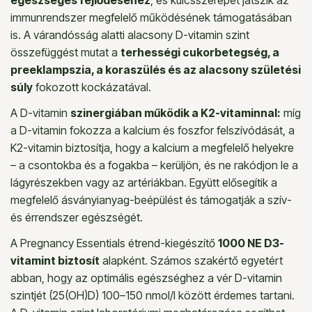
immunrendszer megfelelő működésének támogatásában
is. A várandósság alatti alacsony D-vitamin szint
összefüggést mutat a
terhességi cukorbetegség, a
preeklampszia, a koraszülés és az alacsony születési
súly
fokozott kockázatával.
A D-vitamin
szinergiában működik a K2-vitaminnal:
míg
a D-vitamin fokozza a kalcium és foszfor felszívódását, a
K2-vitamin biztosítja, hogy a kalcium a megfelelő helyekre
– a csontokba és a fogakba – kerüljön, és ne rakódjon le a
lágyrészekben vagy az artériákban. Együtt elősegítik a
megfelelő ásványianyag-beépülést és támogatják a szív-
és érrendszer egészségét.
A Pregnancy Essentials étrend-kiegészítő
1000 NE D3-
vitamint biztosít
alapként. Számos szakértő egyetért
abban, hogy az optimális egészséghez a vér D-vitamin
szintjét (25(OH)D) 100–150 nmol/l között érdemes tartani.