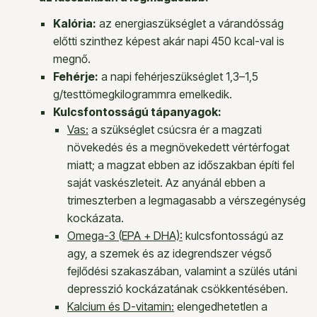
Kalória:
az energiaszükséglet a várandósság
előtti szinthez képest akár napi 450 kcal-val is
megnő.
Fehérje:
a napi fehérjeszükséglet 1,3–1,5
g/testtömegkilogrammra emelkedik.
Kulcsfontosságú tápanyagok:
Vas:
a szükséglet csúcsra ér a magzati
növekedés és a megnövekedett vértérfogat
miatt; a magzat ebben az időszakban építi fel
saját vaskészleteit. Az anyánál ebben a
trimeszterben a legmagasabb a vérszegénység
kockázata.
Omega-3 (EPA + DHA):
kulcsfontosságú az
agy, a szemek és az idegrendszer végső
fejlődési szakaszában, valamint a szülés utáni
depresszió kockázatának csökkentésében.
Kalcium és D-vitamin:
elengedhetetlen a