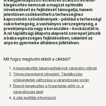
A kiegyensúlyozott étrend és a célzott étrend-
kiegészítés nemcsak a magzat optimális
növekedését és fejlődését támogatja, hanem
jelentősen csökkentheti a terhességhez
kapcsolódó szövődmények – például a terhességi
cukorbetegség, a vashiányos vérszegénység, a
preeklampszia vagy a koraszülés – kockázatát is.
A nő tápláltsági állapota alapvető szerepet játszik
a baba egészséges fejlődésében, valamint az
anya és gyermeke általános jóllétében.
Mit fogsz megtudni ebből a cikkből?
A leggyakoribb tápanyaghiányok várandós nőknél
Trimeszterenkénti útmutató: Táplálkozási
szükségletek változása a várandósság során
Étrend-kiegészítés a fogantatás előtt vs. a
várandósság alatt
A cikk legfőbb információi