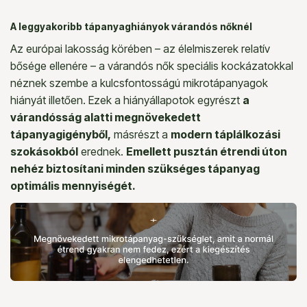
A leggyakoribb tápanyaghiányok várandós nőknél
Az európai lakosság körében – az élelmiszerek relatív
bősége ellenére – a várandós nők speciális kockázatokkal
néznek szembe a kulcsfontosságú mikrotápanyagok
hiányát illetően. Ezek a hiányállapotok egyrészt
a
várandósság alatti megnövekedett
tápanyagigényből,
másrészt a
modern táplálkozási
szokásokból
erednek.
Emellett pusztán étrendi úton
nehéz biztosítani minden szükséges tápanyag
optimális mennyiségét.