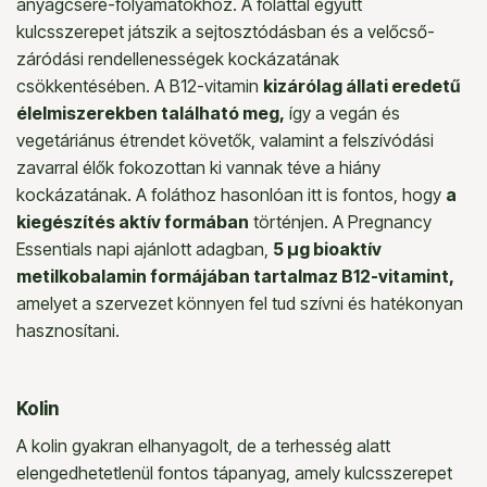
anyagcsere-folyamatokhoz. A foláttal együtt
kulcsszerepet játszik a sejtosztódásban és a velőcső-
záródási rendellenességek kockázatának
csökkentésében. A B12-vitamin
kizárólag állati eredetű
élelmiszerekben található meg,
így a vegán és
vegetáriánus étrendet követők, valamint a felszívódási
zavarral élők fokozottan ki vannak téve a hiány
kockázatának. A foláthoz hasonlóan itt is fontos, hogy
a
kiegészítés aktív formában
történjen. A Pregnancy
Essentials napi ajánlott adagban,
5 µg bioaktív
metilkobalamin formájában tartalmaz B12-vitamint,
amelyet a szervezet könnyen fel tud szívni és hatékonyan
hasznosítani.
Kolin
A kolin gyakran elhanyagolt, de a terhesség alatt
elengedhetetlenül fontos tápanyag, amely kulcsszerepet