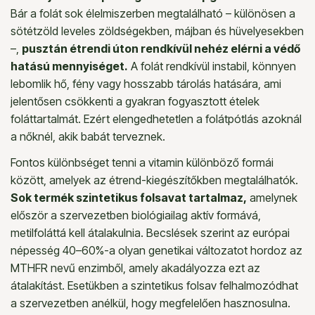
Bár a folát sok élelmiszerben megtalálható – különösen a
sötétzöld leveles zöldségekben, májban és hüvelyesekben
–,
pusztán étrendi úton rendkívül nehéz elérni a védő
hatású mennyiséget.
A folát rendkívül instabil, könnyen
lebomlik hő, fény vagy hosszabb tárolás hatására, ami
jelentősen csökkenti a gyakran fogyasztott ételek
foláttartalmát. Ezért elengedhetetlen a folátpótlás azoknál
a nőknél, akik babát terveznek.
Fontos különbséget tenni a vitamin különböző formái
között, amelyek az étrend-kiegészítőkben megtalálhatók.
Sok termék szintetikus folsavat tartalmaz,
amelynek
először a szervezetben biológiailag aktív formává,
metilfoláttá kell átalakulnia. Becslések szerint az európai
népesség 40–60%-a olyan genetikai változatot hordoz az
MTHFR nevű enzimből, amely akadályozza ezt az
átalakítást. Esetükben a szintetikus folsav felhalmozódhat
a szervezetben anélkül, hogy megfelelően hasznosulna.